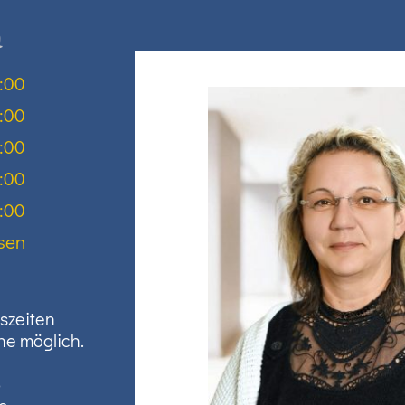
n
:00
:00
:00
:00
:00
sen
gszeiten
he möglich.
8
e