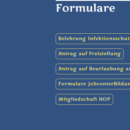
Formulare
Belehrung Infektionsschu
Antrag auf Freistellung
Antrag auf Beurlaubung an
Formulare JobcenterBildu
Mitgliedschaft HOP