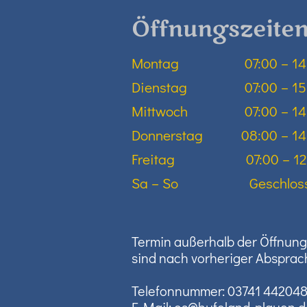
Öffnungszeite
Montag
07:00
–
14
Dienstag
07:00
–
15
Mittwoch
07:00
–
14
Donnerstag
08:00
–
14
Freitag
07:00
–
12
Sa
–
So
Geschlos
Termin außerhalb der Öffnun
sind nach vorheriger Absprac
Telefonnummer: 03741 44204
E-Mail:
os@hufeland-plauen.d